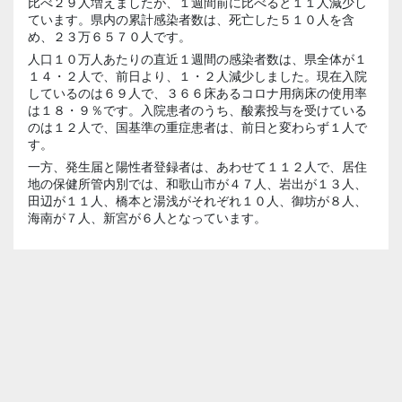
比べ２９人増えましたが、１週間前に比べると１１人減少し
ています。県内の累計感染者数は、死亡した５１０人を含
め、２３万６５７０人です。
人口１０万人あたりの直近１週間の感染者数は、県全体が１
１４・２人で、前日より、１・２人減少しました。現在入院
しているのは６９人で、３６６床あるコロナ用病床の使用率
は１８・９％です。入院患者のうち、酸素投与を受けている
のは１２人で、国基準の重症患者は、前日と変わらず１人で
す。
一方、発生届と陽性者登録者は、あわせて１１２人で、居住
地の保健所管内別では、和歌山市が４７人、岩出が１３人、
田辺が１１人、橋本と湯浅がそれぞれ１０人、御坊が８人、
海南が７人、新宮が６人となっています。