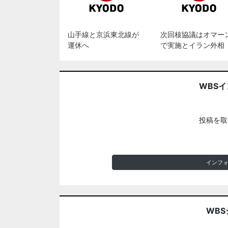
山手線と京浜東北線が
次回核協議はオマー
運休へ
で実施とイラン外相
WBS
投稿を取
インフ
WBS