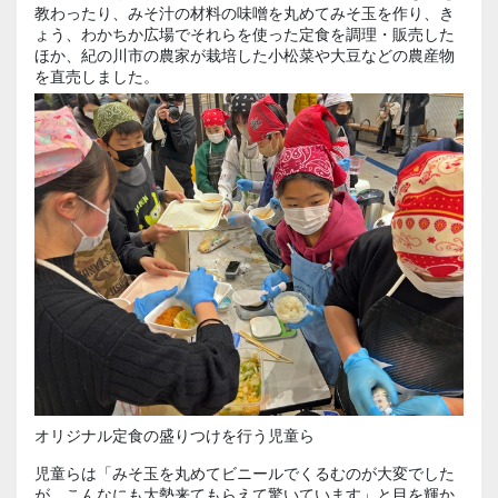
教わったり、みそ汁の材料の味噌を丸めてみそ玉を作り、き
ょう、わかちか広場でそれらを使った定食を調理・販売した
ほか、紀の川市の農家が栽培した小松菜や大豆などの農産物
を直売しました。
オリジナル定食の盛りつけを行う児童ら
児童らは「みそ玉を丸めてビニールでくるむのが大変でした
が、こんなにも大勢来てもらえて驚いています」と目を輝か