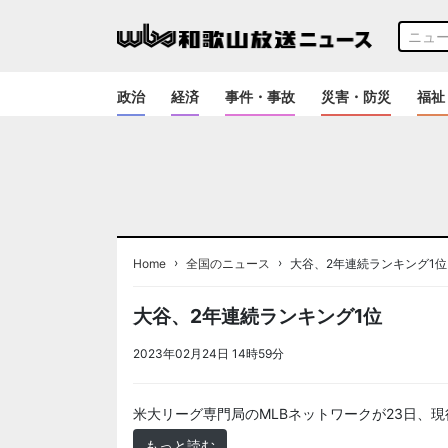
政治
経済
事件・事故
災害・防災
福祉
›
›
Home
全国のニュース
大谷、2年連続ランキング1位
大谷、2年連続ランキング1位
2023年02月24日 14時59分
＜ノアドット取込用＞全国
米大リーグ専門局のMLBネットワークが23日、
もっと読む