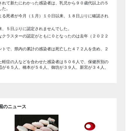
されて新たにわかった感染者は、乳児から９０歳代以上の５
した。
よる死者が今月（１月）１０日以来、１８日ぶりに確認され
来、５日ぶりに認定されませんでした。
なクラスターの認定がともに０となったのは去年（２０２２
ントで、県内の累計の感染者は死亡した４７２人を含め、２
た軽症の人などを合わせた感染者は５０６人で、保健所別の
辺が６５人、橋本が５６人、御坊が３９人、新宮が３４人、
国のニュース