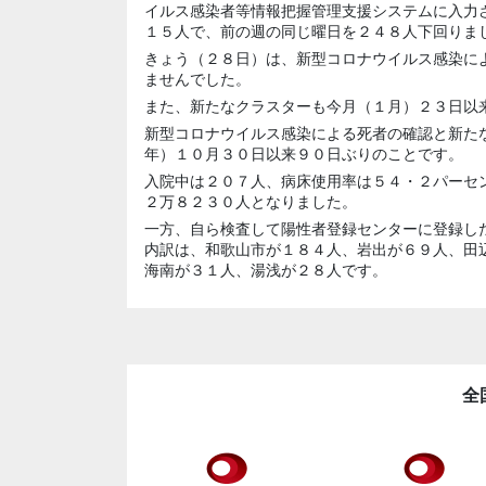
イルス感染者等情報把握管理支援システムに入力
１５人で、前の週の同じ曜日を２４８人下回りま
きょう（２８日）は、新型コロナウイルス感染に
ませんでした。
また、新たなクラスターも今月（１月）２３日以
新型コロナウイルス感染による死者の確認と新た
年）１０月３０日以来９０日ぶりのことです。
入院中は２０７人、病床使用率は５４・２パーセ
２万８２３０人となりました。
一方、自ら検査して陽性者登録センターに登録し
内訳は、和歌山市が１８４人、岩出が６９人、田
海南が３１人、湯浅が２８人です。
全