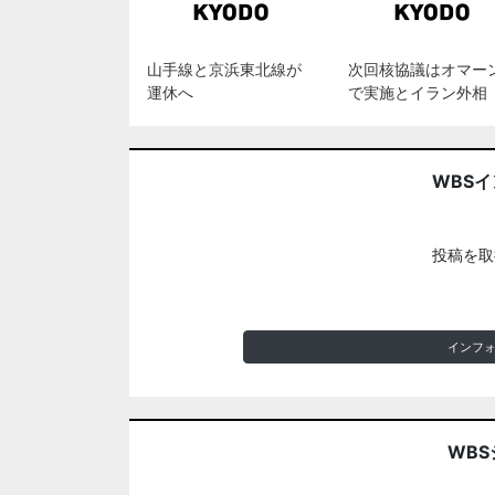
山手線と京浜東北線が
次回核協議はオマー
運休へ
で実施とイラン外相
WBS
投稿を取
インフ
WBS