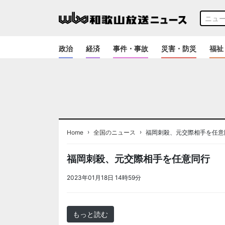
政治
経済
事件・事故
災害・防災
福祉
›
›
Home
全国のニュース
福岡刺殺、元交際相手を任意
福岡刺殺、元交際相手を任意同行
2023年01月18日 14時59分
＜ノアドット取込用＞全国
もっと読む