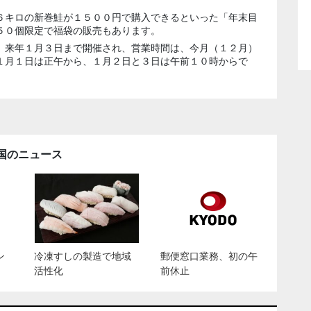
６キロの新巻鮭が１５００円で購入できるといった「年末目
５０個限定で福袋の販売もあります。
、来年１月３日まで開催され、営業時間は、今月（１２月）
１月１日は正午から、１月２日と３日は午前１０時からで
国のニュース
ン
冷凍すしの製造で地域
郵便窓口業務、初の午
活性化
前休止