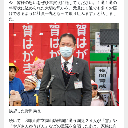
今、皆様の思いをぜひ年賀状に託してください。１通１通の
年賀状に込められた大切な思いを、元旦に１通でも多くお届
けできるように社員一丸となって取り組みます」と話しまし
た。
挨拶した野田局長
続いて、和歌山市立岡山幼稚園に通う園児２４人が「雪」や
「やぎさんゆうびん」などの童謡を合唱したあと、家族に向