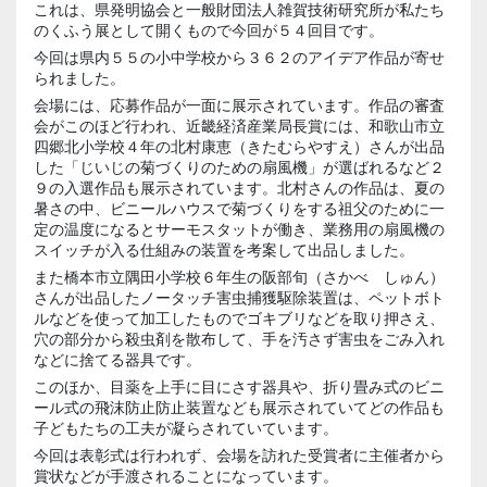
これは、県発明協会と一般財団法人雑賀技術研究所が私たち
のくふう展として開くもので今回が５４回目です。
今回は県内５５の小中学校から３６２のアイデア作品が寄せ
られました。
会場には、応募作品が一面に展示されています。作品の審査
会がこのほど行われ、近畿経済産業局長賞には、和歌山市立
四郷北小学校４年の北村康恵（きたむらやすえ）さんが出品
した「じいじの菊づくりのための扇風機」が選ばれるなど２
９の入選作品も展示されています。北村さんの作品は、夏の
暑さの中、ビニールハウスで菊づくりをする祖父のために一
定の温度になるとサーモスタットが働き、業務用の扇風機の
スイッチが入る仕組みの装置を考案して出品しました。
また橋本市立隅田小学校６年生の阪部旬（さかべ しゅん）
さんが出品したノータッチ害虫捕獲駆除装置は、ペットボト
ルなどを使って加工したものでゴキブリなどを取り押さえ、
穴の部分から殺虫剤を散布して、手を汚さず害虫をごみ入れ
などに捨てる器具です。
このほか、目薬を上手に目にさす器具や、折り畳み式のビニ
ール式の飛沫防止防止装置なども展示されていてどの作品も
子どもたちの工夫が凝らされていています。
今回は表彰式は行われず、会場を訪れた受賞者に主催者から
賞状などが手渡されることになっています。