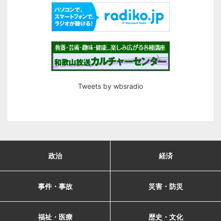
Tweets by wbsradio
政治
経済
事件・事故
災害・防災
福祉・医療
歴史・文化