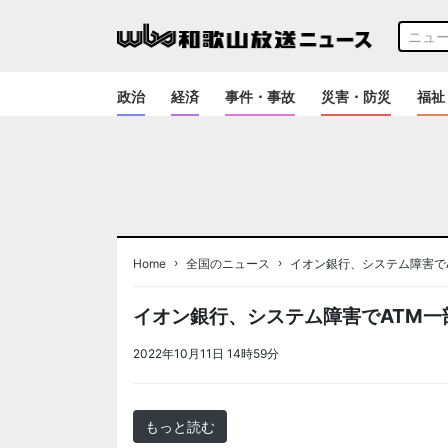
政治
経済
事件・事故
災害・防災
福祉
›
›
Home
全国のニュース
イオン銀行、システム障害で
イオン銀行、システム障害でATM一
2022年10月11日 14時59分
＜ノアドット取込用＞全国
もっと読む