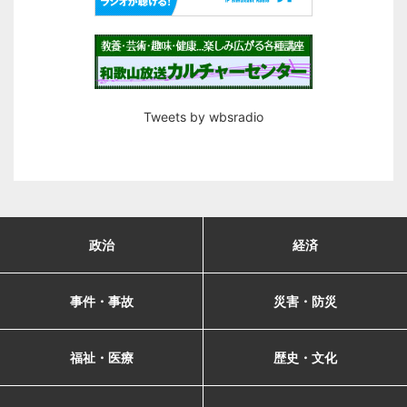
Tweets by wbsradio
政治
経済
事件・事故
災害・防災
福祉・医療
歴史・文化