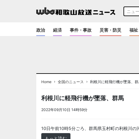
政治
経済
事件・事故
災害・防災
福祉
›
›
Home
全国のニュース
利根川に軽飛行機が墜落、群
利根川に軽飛行機が墜落、群馬
2022年09月10日 14時59分
＜ノアドット取込用＞全国
10日午前10時5分ごろ、群馬県玉村町の利根川
もっと読む