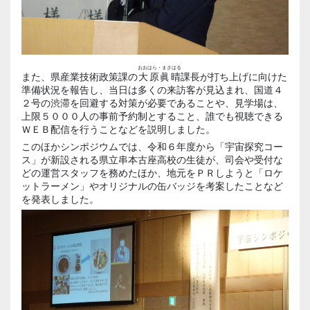
おおはら・まさはる
また、県産業技術政策課の
大原眞晴
課長が打ち上げに向けた
準備状況を報告し、当日は多くの来訪客が見込まれ、国道４
２号の渋滞を回避する対策が必要であることや、見学場は、
上限５０００人の事前予約制とすること、誰でも視聴できる
ＷＥＢ配信を行うことなどを説明しました。
このほかシンポジウムでは、令和６年度から「宇宙探究コー
ス」が新設される県立串本古座高校の生徒が、司会や受付な
どの運営スタッフを務めたほか、地元をＰＲしようと「ロケ
ットラーメン」やオリジナルの缶バッジを考案したことなど
を発表しました。