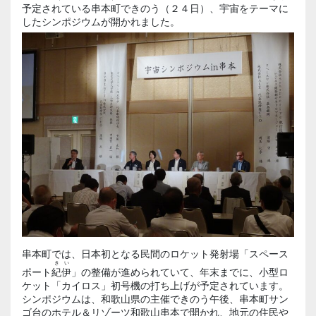
予定されている串本町できのう（２４日）、宇宙をテーマに
したシンポジウムが開かれました。
串本町では、日本初となる民間のロケット発射場「スペース
きい
ポート
紀伊
」の整備が進められていて、年末までに、小型ロ
ケット「カイロス」初号機の打ち上げが予定されています。
シンポジウムは、和歌山県の主催できのう午後、串本町サン
ゴ台のホテル＆リゾーツ和歌山串本で開かれ、地元の住民や