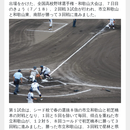
出場をかけた、全国高校野球選手権・和歌山大会は、７日目
のきょう（７／１８）、２回戦３試合が行われ、市立和歌山
と和歌山東、南部が勝って３回戦に進みました。
第１試合は、シード校で春の選抜８強の市立和歌山と初芝橋
本の対戦となり、１回と５回を除いて毎回、得点を重ねた市
立和歌山が、１２対５、８回コールドで初芝橋本に勝って３
回戦に進みました。勝った市立和歌山は、３回戦で星林と県