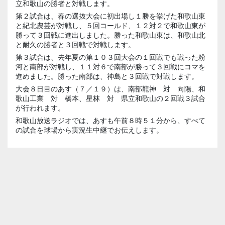
立和歌山の勝者と対戦します。
第２試合は、春の選抜大会に初出場し１勝を挙げた和歌山東
と紀北農芸が対戦し、５回コールド、１２対２で和歌山東が
勝って３回戦に進出しました。勝った和歌山東は、和歌山北
と耐久の勝者と３回戦で対戦します。
第３試合は、去年夏の第１０３回大会の１回戦でも戦った粉
河と南部が対戦し、１１対６で南部が勝って３回戦にコマを
進めました。勝った南部は、神島と３回戦で対戦します。
大会８日目のあす（７／１９）は、南部龍神 対 向陽、和
歌山工業 対 橋本、星林 対 県立和歌山の２回戦３試合
が行われます。
和歌山放送ラジオでは、あすも午前８時５１分から、すべて
の試合を球場から実況生中継でお伝えします。