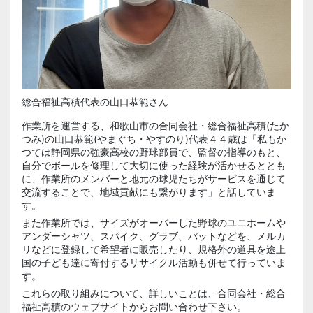
総合福祉高積代表の山口恭範さん
作業所を運営する、和歌山市の合同会社・総合福祉高積(たか
つみ)の山口恭範(やまぐち・やすのり)代表４４歳は「私もか
つては静岡県の強豪高校の野球部員で、監督の指導のもと、
自分でボールを修理して大切に使った経験が活かせるととも
に、作業所のメンバーと地元の球児たちがサービスを通じて
交流することで、地域貢献にも繋がります」と話していま
す。
また作業所では、サイズがオーバーした野球のユニホームや
アンダーシャツ、スパイク、グラブ、バットなどを、メルカ
リなどに登録して希望者に販売したり、規格外の道具を途上
国の子ども達に寄付するリサイクル活動も併せて行っていま
す。
これらの取り組みについて、詳しいことは、合同会社・総合
福祉高積の
ウェブサイト
からお問い合わせ下さい。