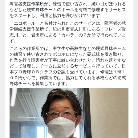
障害者支援作業所が、練習で使い古され、縫い目がほつれる
などした硬式野球チームのボールを有料で修理するサービス
をスタートし、利用と協力を呼びかけています。
「エコボール」と名付けられたこのサービスは、障害者の就
労継続支援作業所で、紀の川市貴志川町にある「フレーズ貴
志川」と、岩出市にある「カルラ」の２か所で行われていま
す。
これらの作業所では、中学生や高校生などの硬式野球チーム
の練習で使い古されてボロボロになった硬式球を引き取り、
作業を行う障害者が丁寧に縫い合わせたり、汚れを落とすな
どして修理し、チームに返却するサービスを行っていて、日
本プロ野球ＯＢクラブの公認も受けています。修理は１球１
００円からで、作業所では、協力してくれる学校などの硬式
野球チームを募集しています。