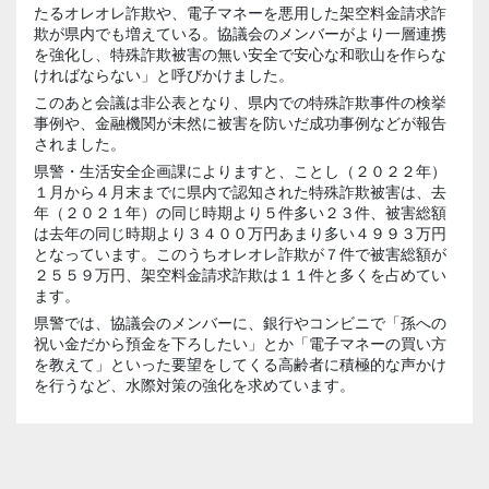
たるオレオレ詐欺や、電子マネーを悪用した架空料金請求詐
欺が県内でも増えている。協議会のメンバーがより一層連携
を強化し、特殊詐欺被害の無い安全で安心な和歌山を作らな
ければならない」と呼びかけました。
このあと会議は非公表となり、県内での特殊詐欺事件の検挙
事例や、金融機関が未然に被害を防いだ成功事例などが報告
されました。
県警・生活安全企画課によりますと、ことし（２０２２年）
１月から４月末までに県内で認知された特殊詐欺被害は、去
年（２０２１年）の同じ時期より５件多い２３件、被害総額
は去年の同じ時期より３４００万円あまり多い４９９３万円
となっています。このうちオレオレ詐欺が７件で被害総額が
２５５９万円、架空料金請求詐欺は１１件と多くを占めてい
ます。
県警では、協議会のメンバーに、銀行やコンビニで「孫への
祝い金だから預金を下ろしたい」とか「電子マネーの買い方
を教えて」といった要望をしてくる高齢者に積極的な声かけ
を行うなど、水際対策の強化を求めています。