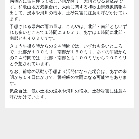
局地的に雷を伴って激しい雨が降り、大雨となる見込みで
す。和歌山地方気象台は、大雨に関する和歌山県気象情報を
出して、浸水や河川の増水、土砂災害に注意を呼びかけてい
ます。
予想される県内の雨の量は、こんやは、北部・南部ともいず
れも多いところで１時間に３０ミリ、あすは１時間に北部・
南部とも４０ミリです。
きょう午後６時からの２４時間では、いずれも多いところ
で、北部が１００ミリ、南部が１５０ミリ、あすの午後から
の２４時間では、北部・南部とも１００ミリから２００ミリ
と予想されています。
なお、前線の活動が予想より活発になった場合は、あすの未
明から１４日にかけて、警報級の大雨になる可能性もありま
す。
気象台は、低い土地の浸水や河川の増水、土砂災害に注意を
呼びかけています。