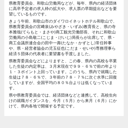
県教育委員会、和歌山労働局などが、毎年、県内の経済団体
に高卒予定者の求人枠の拡大や、求人票の早期提出などを要
望しているものです。
きょう午前、和歌山市のダイワロイネットホテル和歌山で、
県教育委員会の宮﨑泉(みやざき・いずみ)教育長と、県の寺
本雅哉(てらもと・まさや)商工観光労働部長、それに和歌山
労働局の小島敬二(こじま・けいじ)局長らが出席して、県・
商工会議所連合会の田中一壽(たなか・かずとし)常任幹事
や、県・経営者協会の児玉征也(こだま・せいや)専務理事ら
経済５団体の代表者に要望書を手渡しました。
県教育委員会などによりますと、この春、県内の高校を卒業
した生徒の内定率は、３月末現在で９９・６％で前の年より
１・３ポイント上回っています。このうち、県内で就職した
生徒は７８・６％で、３年前の７８・７％に次ぐ水準に回復
していますが、全国平均の８０％台よりは低くなっていま
す。
県や県教育委員会では、経済団体などと連携して、高校生向
けの就職ガイダンスを、今月（５月）から来月（６月）にか
けて、県内各地で開催する予定です。