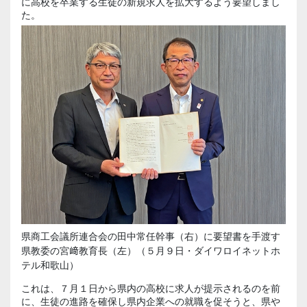
に高校を卒業する生徒の新規求人を拡大するよう要望しまし
た。
県商工会議所連合会の田中常任幹事（右）に要望書を手渡す
県教委の宮﨑教育長（左）（５月９日・ダイワロイネットホ
テル和歌山）
これは、７月１日から県内の高校に求人が提示されるのを前
に、生徒の進路を確保し県内企業への就職を促そうと、県や