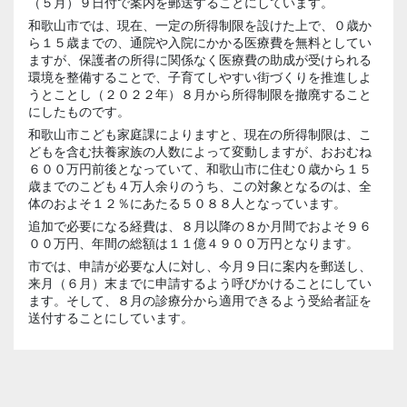
（５月）９日付で案内を郵送することにしています。
和歌山市では、現在、一定の所得制限を設けた上で、０歳か
ら１５歳までの、通院や入院にかかる医療費を無料としてい
ますが、保護者の所得に関係なく医療費の助成が受けられる
環境を整備することで、子育てしやすい街づくりを推進しよ
うとことし（２０２２年）８月から所得制限を撤廃すること
にしたものです。
和歌山市こども家庭課によりますと、現在の所得制限は、こ
どもを含む扶養家族の人数によって変動しますが、おおむね
６００万円前後となっていて、和歌山市に住む０歳から１５
歳までのこども４万人余りのうち、この対象となるのは、全
体のおよそ１２％にあたる５０８８人となっています。
追加で必要になる経費は、８月以降の８か月間でおよそ９６
００万円、年間の総額は１１億４９００万円となります。
市では、申請が必要な人に対し、今月９日に案内を郵送し、
来月（６月）末までに申請するよう呼びかけることにしてい
ます。そして、８月の診療分から適用できるよう受給者証を
送付することにしています。