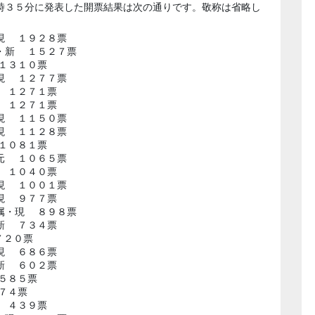
時３５分に発表した開票結果は次の通りです。敬称は省略し
現 １９２８票
・新 １５２７票
１３１０票
現 １２７７票
 １２７１票
 １２７１票
現 １１５０票
現 １１２８票
１０８１票
元 １０６５票
 １０４０票
現 １００１票
現 ９７７票
属・現 ８９８票
新 ７３４票
７２０票
現 ６８６票
新 ６０２票
５８５票
７４票
 ４３９票