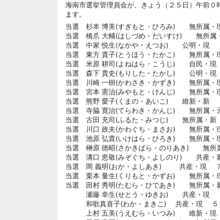
海南市選挙管理員会が、きょう（２５日）午前０
ます。
当選 杉本 博美(すぎもと・ひろみ) 無所属・
当選 橋爪 大輔(はしづめ・だいすけ) 無所属
当選 中家 悦生(なかや・えつお) 公明・現 
当選 東方 貴子(とうほう・たかこ) 無所属・
当選 米原 耕司(よねはら・こうじ) 自民・現
当選 森下 貴史(もりした・たかし) 公明・現
当選 川崎 一樹(かわさき・かずき) 無所属・
当選 宮本 憲治(みやもと・けんじ) 無所属・
当選 熊野 愛子(くまの・あいこ) 維新・新 
当選 寺脇 寛治(てらわき・かんじ) 無所属・
当選 古田 充司(ふるた・みつじ) 無所属・新
当選 川口 政夫(かわぐち・まさお) 無所属・
当選 池原 弘貴(いけはら・ひろき) 無所属・
当選 榊原 徳昭(さかきばら・のりあき) 無所
当選 溝口 恵敬(みぞぐち・よしのり) 共産・
当選 岡 義明(おか・よしあき) 共産・現 
当選 栗本 量生(くりもと・かずお) 無所属・
当選 田村 秀明(たむら・ひであき) 無所属・
瀬藤 幸生(せとう・ゆきお) 共産・現 
和歌真喜子(わか・まきこ) 共産・現 ５
上村 五美(うえむら・いつみ) 維新・現