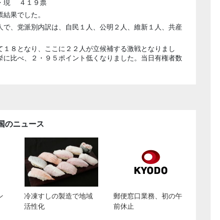
・現 ４１９票
票結果でした。
人で、党派別内訳は、自民１人、公明２人、維新１人、共産
て１８となり、ここに２２人が立候補する激戦となりまし
挙に比べ、２・９５ポイント低くなりました。当日有権者数
国のニュース
ン
冷凍すしの製造で地域
郵便窓口業務、初の午
活性化
前休止