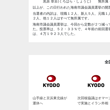
黒原 章至(くろはら・しょうじ) 無所属
以上が、この日行われた海南市議会議員選挙の開
当選者の内訳は、現職１２人、新人５人、元職１
２人、他１２人はすべて無所属です。
海南市議会議員選挙は、今回から定数が２つ減っ
た。投票率は、５２・３３％で、４年前の前回選
は、４万１９２３人でした。
全
山手線と京浜東北線が
次回核協議はオマー
運休へ
で実施とイラン外相