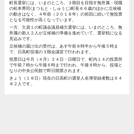
町長選挙には、いまのところ、３期目を目指す無所属・現職
の松本秀司(まつもと・しゅうじ)町長６６歳のほかに立候補
の動きはなく、４年前（２０１８年）の前回に続いて無投票
となる可能性が高くなっています。
一方、欠員１の町議会議員補欠選挙には、いまのところ、無
所属の新人２人が立候補の準備を進めていて、選挙戦になる
見込みです。
立候補の届け出の受付は、あす午前８時半から午後５時ま
で、日高町役場の３階会議室で行われます。
投票日は今月（４月）２４日・日曜日で、町内１４の投票所
で午前７時から午後６時まで行われ、午後８時から、役場と
なりの中央公民館で即日開票されます。
きょう（１８日）現在の日高町の選挙人名簿登録者数は６４
８２人です。