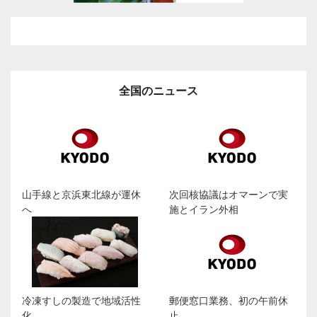
全国のニュース
山手線と京浜東北線が運休
次回核協議はオマーンで実
へ
施とイラン外相
冷凍すしの製造で地域活性
郵便窓口業務、初の午前休
化
止