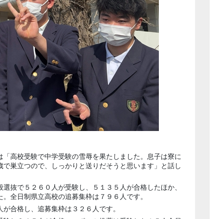
は「高校受験で中学受験の雪辱を果たしました。息子は寮に
歳で巣立つので、しっかりと送りだそうと思います」と話し
般選抜で５２６０人が受験し、５１３５人が合格したほか、
た。全日制県立高校の追募集枠は７９６人です。
人が合格し、追募集枠は３２６人です。