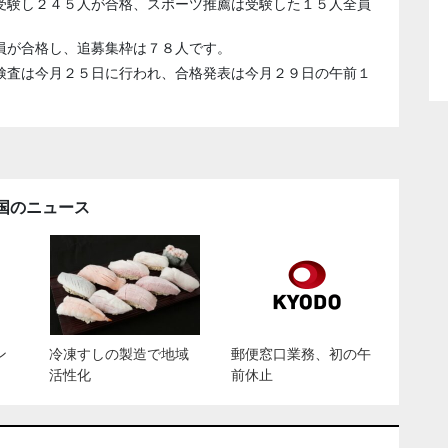
受験し２４５人が合格、スポーツ推薦は受験した１５人全員
員が合格し、追募集枠は７８人です。
検査は今月２５日に行われ、合格発表は今月２９日の午前１
国のニュース
ン
冷凍すしの製造で地域
郵便窓口業務、初の午
活性化
前休止