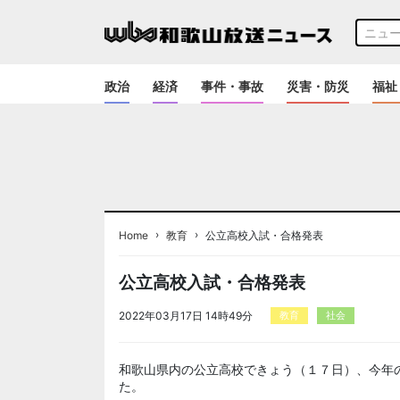
政治
経済
事件・事故
災害・防災
福祉
›
›
Home
教育
公立高校入試・合格発表
公立高校入試・合格発表
2022年03月17日 14時49分
教育
社会
和歌山県内の公立高校できょう（１７日）、今年
た。