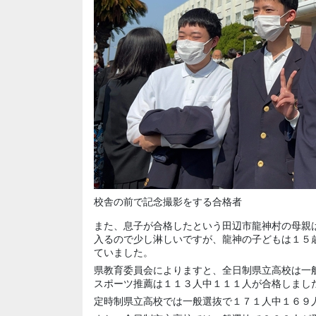
校舎の前で記念撮影をする合格者
また、息子が合格したという田辺市龍神村の母親
入るので少し淋しいですが、龍神の子どもは１５
ていました。
県教育委員会によりますと、全日制県立高校は一
スポーツ推薦は１１３人中１１１人が合格しまし
定時制県立高校では一般選抜で１７１人中１６９