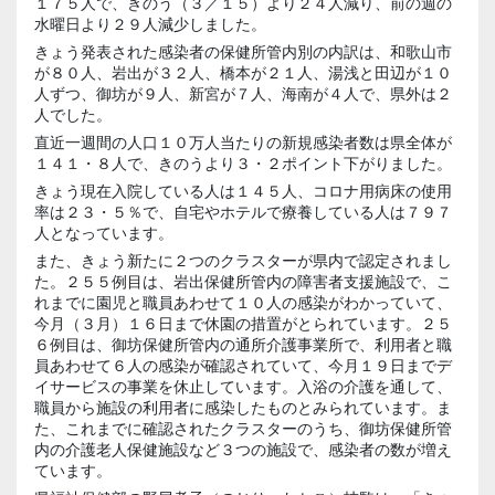
１７５人で、きのう（３／１５）より２４人減り、前の週の
水曜日より２９人減少しました。
きょう発表された感染者の保健所管内別の内訳は、和歌山市
が８０人、岩出が３２人、橋本が２１人、湯浅と田辺が１０
人ずつ、御坊が９人、新宮が７人、海南が４人で、県外は２
人でした。
直近一週間の人口１０万人当たりの新規感染者数は県全体が
１４１・８人で、きのうより３・２ポイント下がりました。
きょう現在入院している人は１４５人、コロナ用病床の使用
率は２３・５％で、自宅やホテルで療養している人は７９７
人となっています。
また、きょう新たに２つのクラスターが県内で認定されまし
た。２５５例目は、岩出保健所管内の障害者支援施設で、こ
れまでに園児と職員あわせて１０人の感染がわかっていて、
今月（３月）１６日まで休園の措置がとられています。２５
６例目は、御坊保健所管内の通所介護事業所で、利用者と職
員あわせて６人の感染が確認されていて、今月１９日までデ
イサービスの事業を休止しています。入浴の介護を通して、
職員から施設の利用者に感染したものとみられています。ま
た、これまでに確認されたクラスターのうち、御坊保健所管
内の介護老人保健施設など３つの施設で、感染者の数が増え
ています。