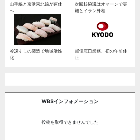
山手線と京浜東北線が運休
次回核協議はオマーンで実
へ
施とイラン外相
冷凍すしの製造で地域活性
郵便窓口業務、初の午前休
化
止
WBSインフォメーション
投稿を取得できませんでした