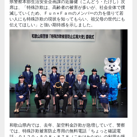
県警察本部生活安全企画課の近藤健（こんどう・たけし）次
席は、「特殊詐欺は、高齢者の被害が多いが、社会全体で撲
滅していくため、Ｆｕｎ×Ｆａｍのメンバーの力を借りて若
い人にも特殊詐欺の現状を知ってもらい、祖父母の世代にも
伝えてほしい」と強い期待感を示しました。
和歌山県内では、去年、架空料金詐欺が急増していて、警察
では、特殊詐欺被害防止専用の無料電話「ちょっと確認電
話」０１２０・５０８・８７８（これはわなや）の利用を呼