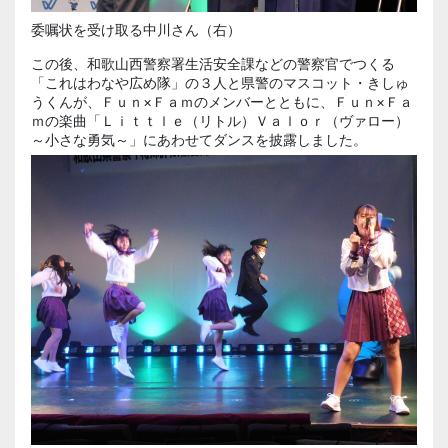
委嘱状を受け取る中川さん（右）
この後、和歌山西警察署生活安全課などの警察官でつくる
「これはわなや広め隊」の３人と県警のマスコット・きしゅ
うくんが、Ｆｕｎ×Ｆａｍのメンバーとともに、Ｆｕｎ×Ｆａ
ｍの楽曲「Ｌｉｔｔｌｅ（リトル）Ｖａｌｏｒ（ヴァロー）
～小さな勇気～」にあわせてダンスを披露しました。