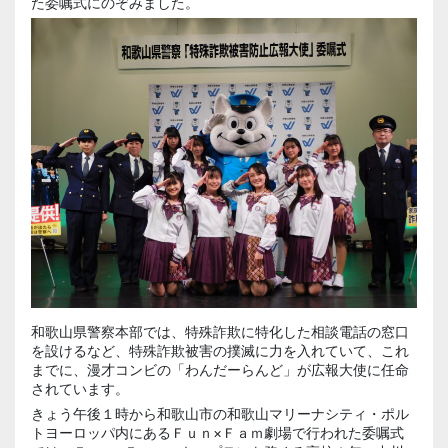
た委嘱式にのぞみました。
和歌山県警察本部では、特殊詐欺に特化した相談電話の窓口
を設けるなど、特殊詐欺被害の撲滅に力を入れていて、これ
までに、漫才コンビの「わんだーらんど」が広報大使に任命
されています。
きょう午後１時から和歌山市の和歌山マリーナシティ・ポル
トヨーロッパ内にあるＦｕｎ×Ｆａｍ劇場で行われた委嘱式