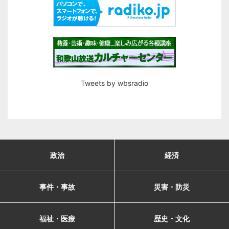
Tweets by wbsradio
政治
経済
事件・事故
災害・防災
福祉・医療
歴史・文化