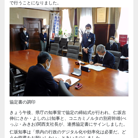
で行うことになりました。
協定書の調印
きょう午後、県庁の知事室で協定の締結式が行われ、仁坂吉
伸(にさか・よしのぶ)知事と、コニカミノルタの別府幹雄(べ
っぷ・みきお)関西支社長が、連携協定書にサインしました。
仁坂知事は「県内の行政のデジタル化や効率化は必要だ。ど
うか指導をお願いしたい」とあいさつしました。