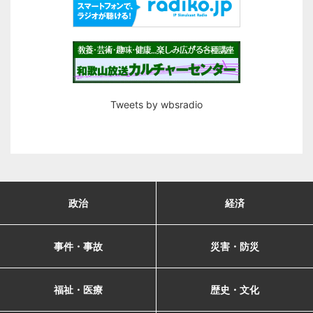
Tweets by wbsradio
政治
経済
事件・事故
災害・防災
福祉・医療
歴史・文化