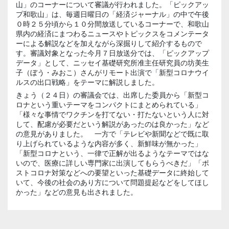
山」のコーナーについて審議が行われました。「ピックアッ
プ和歌山」は、毎週日曜日の「経済ジャーナル」の中で午後
０時２５分頃から１０分間放送しているコーナーで、和歌山
県内の経済にまつわるニュースやトピックスをコメンテータ
ーによる解説などを加えながら深掘りして紹介するもので
す。審議対象となった今月７日放送分では、「ピックアップ
データ」として、ニッセイ基礎研究所准主任研究員の坊美生
子（ぼう・みおこ）さんがリモート出演で「新型コロナウイ
ルスの出口戦略」をテーマに解説しました。
きょう（２４日）の審議会では、出席した委員から「新型コ
ロナという重いテーマをコンパクトにまとめられている」
「様々な事情でワクチンを打てない・打たないという人に対
して、配慮が必要だという解説があったのは良かった」など
の意見がありました。 一方で「テレビや新聞などで既に取
り上げられているような内容が多く、新鮮味が無かった」
「新型コロナという、一律で正解が出るようなテーマではな
いので、医療に詳しい専門家に出演してもらうべきだ」「ポ
ストコロナ対策などへの要望といった基礎データに終始して
いて、今後の社会のあり方について問題提起などをしてほし
かった」などの意見も出されました。