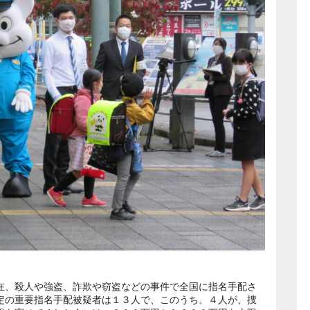
在、殺人や強盗、詐欺や窃盗などの事件で全国に指名手配さ
定の重要指名手配被疑者は１３人で、このうち、４人が、捜