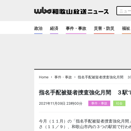
政治
経済
事件・事故
災害・防災
福祉
›
›
Home
事件・事故
指名手配被疑者捜査強化月間 ３
指名手配被疑者捜査強化月間 ３駅
2021年11月09日 23時00分
事件・事故
社会
今月（１１月）の「指名手配被疑者捜査強化月間
さ（１１／９）、和歌山市内の３つの駅前で行わ