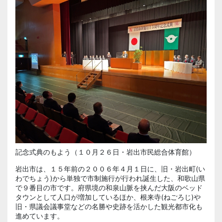
記念式典のもよう（１０月２６日・岩出市民総合体育館）
岩出市は、１５年前の２００６年４月１日に、旧・岩出町(い
わでちょう)から単独で市制施行が行われ誕生した、和歌山県
で９番目の市です。府県境の和泉山脈を挟んだ大阪のベッド
タウンとして人口が増加しているほか、根来寺(ねごろじ)や
旧・県議会議事堂などの名勝や史跡を活かした観光都市化も
進めています。