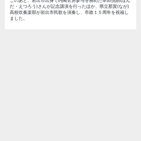
このあと、岩出市出身で内閣官房参与を務めた本田悦朗(ほん
だ・えつろう)さんが記念講演を行ったほか、県立那賀(なが)
高校吹奏楽部が岩出市民歌を演奏し、市政１５周年を祝福し
ました。