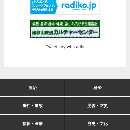
Tweets by wbsradio
政治
経済
事件・事故
災害・防災
福祉・医療
歴史・文化