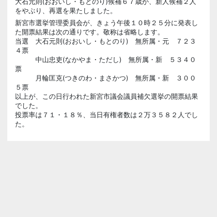
大石元則(おおいし・もとのり)候補６７歳が、新人候補２人
をやぶり、再選を果たしました。
新宮市選挙管理委員会が、きょう午後１０時２５分に発表し
た開票結果は次の通りです。敬称は省略します。
当選 大石元則(おおいし・もとのり) 無所属・元 ７２３
４票
中山忠吏(なかやま・ただし) 無所属・新 ５３４０
票
月輪匡克(つきのわ・まさかつ) 無所属・新 ３００
５票
以上が、この日行われた新宮市議会議員補欠選挙の開票結果
でした。
投票率は７１・１８％、当日有権者数は２万３５８２人でし
た。