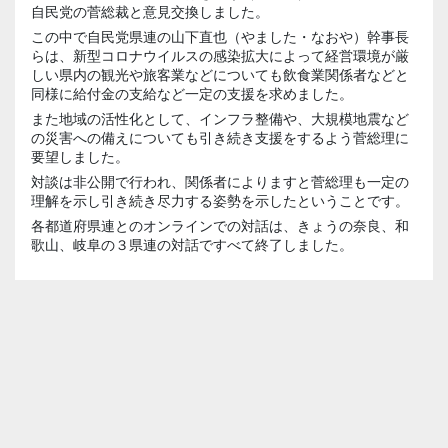
自民党の菅総裁と意見交換しました。
この中で自民党県連の山下直也（やました・なおや）幹事長
らは、新型コロナウイルスの感染拡大によって経営環境が厳
しい県内の観光や旅客業などについても飲食業関係者などと
同様に給付金の支給など一定の支援を求めました。
また地域の活性化として、インフラ整備や、大規模地震など
の災害への備えについても引き続き支援をするよう菅総理に
要望しました。
対談は非公開で行われ、関係者によりますと菅総理も一定の
理解を示し引き続き尽力する姿勢を示したということです。
各都道府県連とのオンラインでの対話は、きょうの奈良、和
歌山、岐阜の３県連の対話ですべて終了しました。