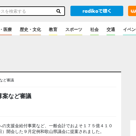
・医療
歴史・文化
教育
スポーツ
社会
交通
イベン
など審議
算案など審議
への支援金給付事業など、一般会計でおよそ１７５億４１０
日）開会した９月定例和歌山県議会に提案されました。