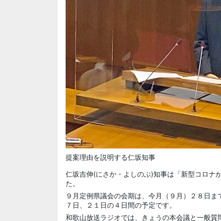
提案理由を説明する仁坂知事
仁坂吉伸(にさか・よしのぶ)知事は「新型コロナ
た。
９月定例県議会の会期は、今月（９月）２８日ま
７日、２１日の４日間の予定です。
和歌山放送ラジオでは、きょうの本会議と一般質