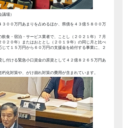
会議場）
４３００万円あまりを占めるほか、県債を４３億５８００万
の飲食・宿泊・サービス業者で、ことし（２０２１年）７月
２０２０年）またはおととし（２０１９年）の同じ月と比べ
応じて１５万円から６０万円の支援金を給付する事業に、２
貸し付ける緊急小口資金の原資として４２億８２６５万円あ
老朽化対策や、がけ崩れ対策の費用が含まれています。