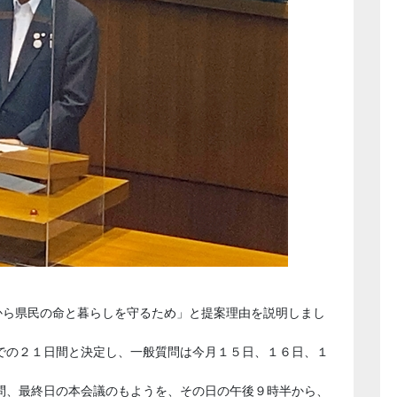
から県民の命と暮らしを守るため」と提案理由を説明しまし
での２１日間と決定し、一般質問は今月１５日、１６日、１
問、最終日の本会議のもようを、その日の午後９時半から、