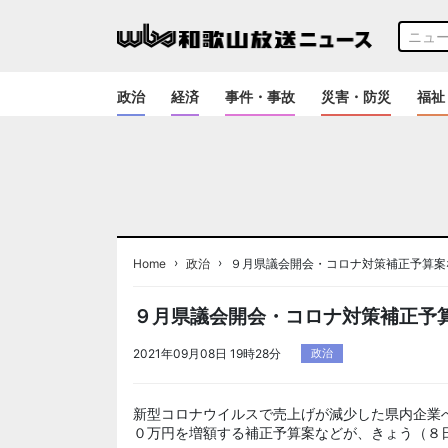
政治
経済
事件・事故
災害・防災
福祉
›
›
Home
政治
９月県議会開会・コロナ対策補正予算案
９月県議会開会・コロナ対策補正予
2021年09月08日 19時28分
政治
新型コロナウイルスで売上げが減少した県内企業
０万円を増額する補正予算案などが、きょう（８