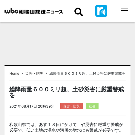
›
›
Home
災害・防災
総降雨量６００ミリ超、土砂災害に厳重警戒を
総降雨量６００ミリ超、土砂災害に厳重警戒
を
2021年08月17日 20時39分
災害・防災
社会
和歌山県では、あす１８日にかけて土砂災害に厳重な警戒が
必要で、低い土地の浸水や河川の増水にも警戒が必要です。