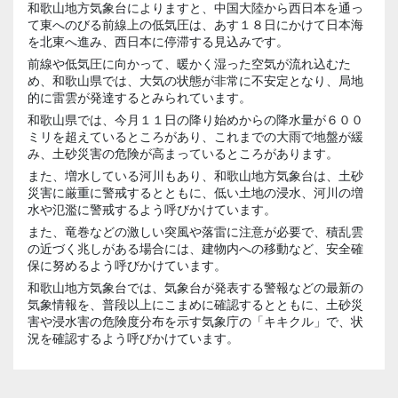
和歌山地方気象台によりますと、中国大陸から西日本を通っ
て東へのびる前線上の低気圧は、あす１８日にかけて日本海
を北東へ進み、西日本に停滞する見込みです。
前線や低気圧に向かって、暖かく湿った空気が流れ込むた
め、和歌山県では、大気の状態が非常に不安定となり、局地
的に雷雲が発達するとみられています。
和歌山県では、今月１１日の降り始めからの降水量が６００
ミリを超えているところがあり、これまでの大雨で地盤が緩
み、土砂災害の危険が高まっているところがあります。
また、増水している河川もあり、和歌山地方気象台は、土砂
災害に厳重に警戒するとともに、低い土地の浸水、河川の増
水や氾濫に警戒するよう呼びかけています。
また、竜巻などの激しい突風や落雷に注意が必要で、積乱雲
の近づく兆しがある場合には、建物内への移動など、安全確
保に努めるよう呼びかけています。
和歌山地方気象台では、気象台が発表する警報などの最新の
気象情報を、普段以上にこまめに確認するとともに、土砂災
害や浸水害の危険度分布を示す気象庁の「キキクル」で、状
況を確認するよう呼びかけています。