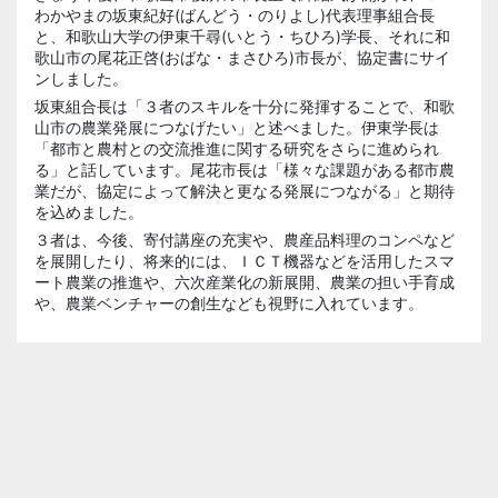
わかやまの坂東紀好(ばんどう・のりよし)代表理事組合長
と、和歌山大学の伊東千尋(いとう・ちひろ)学長、それに和
歌山市の尾花正啓(おばな・まさひろ)市長が、協定書にサイ
ンしました。
坂東組合長は「３者のスキルを十分に発揮することで、和歌
山市の農業発展につなげたい」と述べました。伊東学長は
「都市と農村との交流推進に関する研究をさらに進められ
る」と話しています。尾花市長は「様々な課題がある都市農
業だが、協定によって解決と更なる発展につながる」と期待
を込めました。
３者は、今後、寄付講座の充実や、農産品料理のコンペなど
を展開したり、将来的には、ＩＣＴ機器などを活用したスマ
ート農業の推進や、六次産業化の新展開、農業の担い手育成
や、農業ベンチャーの創生なども視野に入れています。