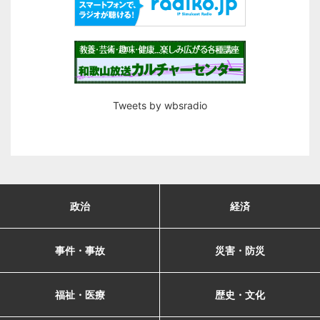
Tweets by wbsradio
政治
経済
事件・事故
災害・防災
福祉・医療
歴史・文化