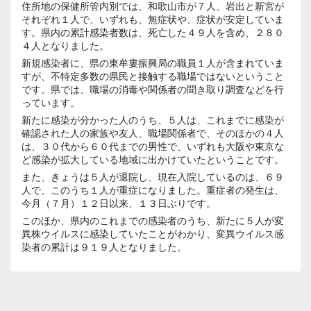
住所地の保健所管内別では、和歌山市が７人、岩出と新宮が
それぞれ１人で、いずれも、無症状や、症状が安定していま
す。県内の累計感染者数は、死亡した４９人を含め、２８０
４人となりました。
新規感染者に、県の東牟婁振興局の職員１人が含まれていま
すが、不特定多数の県民と接触する職場ではないということ
です。県では、職場の消毒や関係者の聞き取り調査などを行
っています。
新たに感染が分かった人のうち、５人は、これまでに感染が
確認された人の家族や友人、職場関係者で、そのほかの４人
は、３０代から６０代までの男性で、いずれも大阪や東京な
ど感染が拡大している地域に出かけていたということです。
また、きょうは５人が退院し、現在入院しているのは、６９
人で、このうち１人が重症になりました。重症者の発生は、
今月（７月）１２日以来、１３日ぶりです。
このほか、県内のこれまでの感染者のうち、新たに５人が変
異株ウイルスに感染していたことがわかり、変異ウイルス感
染者の累計は９１９人となりました。