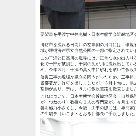
要望書を手渡す中井克樹・日本生態学会近畿地区
御坊市を流れる日高川の左岸側の河口には、環境
域が煙樹海岸県立自然公園の一部に指定されてい
この干潟と日高川の境界には、正常な水の出入り
化で一部が破損し、干潟の泥が川に流れ出してい
め、今年３月、干潟の真ん中に砂利を敷いて仮設
修復工事の現場が県立公園内だったため、工事担
当部署が、許可を出しましたが、３月中旬に、県
指摘があり、県は、５月に仮設道路を撤去しまし
これについて、日本生態学会近畿地区会・自然保
が・つねのり）教授ら３人の専門家が、今月１４
響を極力小さくし、今後、工事の際には、専門家
の生駒亨（いこま・とおる）部長に手渡しました