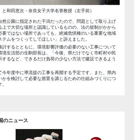
）と和田恵次・奈良女子大学名誉教授（左手前）
自然公園に指定された干潟だったので、問題として取り上げ
る上で大切な場所と認識しているものの、法の規制がかから
必要ではない場所であっても、絶滅危惧種のいる重要な地域
ステムをつくってしてほしい」と訴えました。
検討するとともに、環境影響評価の必要のない工事について
環境生活部の生駒部長は、「今後、県だけでなく市町村や民
示するなど、できるだけ負荷の少ない方法で建設できるよう
て今年度中に導流提の工事を再開する予定です。また、県内
いかを検討して必要な措置を講じるための仕組みづくりにつ
す。
国のニュース