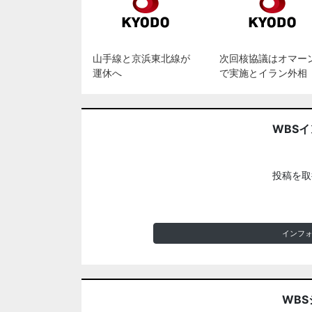
山手線と京浜東北線が
次回核協議はオマー
運休へ
で実施とイラン外相
WBS
投稿を取
インフ
WBS