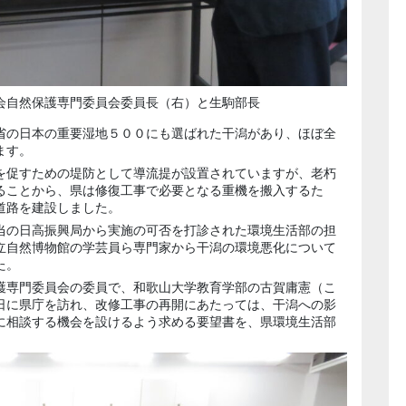
会自然保護専門委員会委員長（右）と生駒部長
省の日本の重要湿地５００にも選ばれた干潟があり、ほぼ全
ます。
を促すための堤防として導流提が設置されていますが、老朽
ることから、県は修復工事で必要となる重機を搬入するた
道路を建設しました。
当の日高振興局から実施の可否を打診された環境生活部の担
立自然博物館の学芸員ら専門家から干潟の環境悪化について
た。
護専門委員会の委員で、和歌山大学教育学部の古賀庸憲（こ
日に県庁を訪れ、改修工事の再開にあたっては、干潟への影
に相談する機会を設けるよう求める要望書を、県環境生活部
。