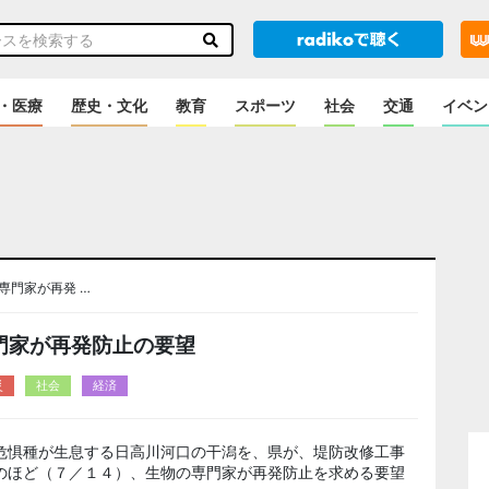
・医療
歴史・文化
教育
スポーツ
社会
交通
イベン
専門家が再発 …
門家が再発防止の要望
災
社会
経済
危惧種が生息する日高川河口の干潟を、県が、堤防改修工事
のほど（７／１４）、生物の専門家が再発防止を求める要望