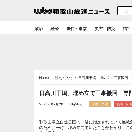
政治
経済
事件・事故
災害・防災
福祉
›
›
Home
歴史・文化
日高川干潟、埋め立て工事撤回 
日高川干潟、埋め立て工事撤回 専
2021年07月20日 18時28分
歴史・文化
災害・防
和歌山県立自然公園の一部に指定されていて絶滅
のため、一時、埋め立てていたことがわかり、こ