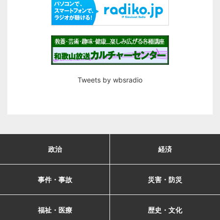
Tweets by wbsradio
政治
経済
事件・事故
災害・防災
福祉・医療
歴史・文化