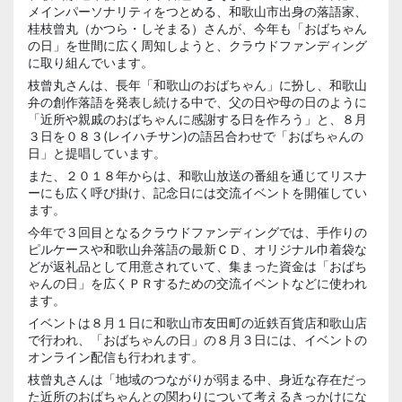
メインパーソナリティをつとめる、和歌山市出身の落語家、
桂枝曾丸（かつら・しそまる）さんが、今年も「おばちゃん
の日」を世間に広く周知しようと、クラウドファンディング
に取り組んでいます。
枝曾丸さんは、長年「和歌山のおばちゃん」に扮し、和歌山
弁の創作落語を発表し続ける中で、父の日や母の日のように
「近所や親戚のおばちゃんに感謝する日を作ろう」と、８月
３日を０８３(レイハチサン)の語呂合わせで「おばちゃんの
日」と提唱しています。
また、２０１８年からは、和歌山放送の番組を通じてリスナ
ーにも広く呼び掛け、記念日には交流イベントを開催してい
ます。
今年で３回目となるクラウドファンディングでは、手作りの
ピルケースや和歌山弁落語の最新ＣＤ、オリジナル巾着袋な
どが返礼品として用意されていて、集まった資金は「おばち
ゃんの日」を広くＰＲするための交流イベントなどに使われ
ます。
イベントは８月１日に和歌山市友田町の近鉄百貨店和歌山店
で行われ、「おばちゃんの日」の８月３日には、イベントの
オンライン配信も行われます。
枝曾丸さんは「地域のつながりが弱まる中、身近な存在だっ
た近所のおばちゃんとの関わりについて考えるきっかけにな