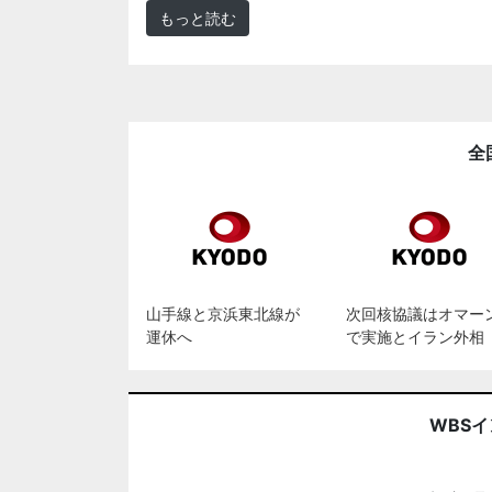
もっと読む
全
山手線と京浜東北線が
次回核協議はオマー
運休へ
で実施とイラン外相
WBS