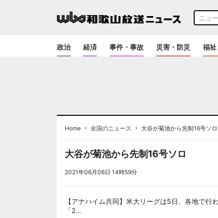
政治
経済
事件・事故
災害・防災
福祉
›
›
Home
全国のニュース
大谷が菊池から先制16号ソロ
大谷が菊池から先制16号ソロ
2021年06月06日 14時59分
＜ノアドット取込用＞全国
【アナハイム共同】米大リーグは5日、各地で行
「2…