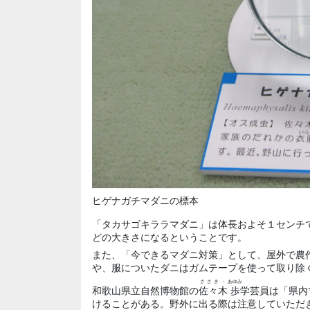
ヒゲナガチマダニの標本
「タカサゴキララマダニ」は体長およそ１センチ
どの大きさになるということです。
また、「今できるマダニ対策」として、屋外で農
や、服についたダニはガムテープを使って取り除
ささき・
あゆみ
和歌山県立自然博物館の
佐々木
歩
学芸員は「県内
けることがある。野外に出る際は注意していただ