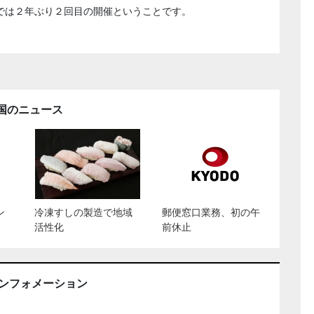
では２年ぶり２回目の開催ということです。
。
国のニュース
ン
冷凍すしの製造で地域
郵便窓口業務、初の午
活性化
前休止
インフォメーション