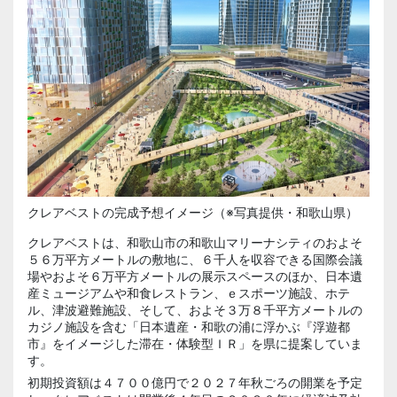
クレアベストの完成予想イメージ（※写真提供・和歌山県）
クレアベストは、和歌山市の和歌山マリーナシティのおよそ
５６万平方メートルの敷地に、６千人を収容できる国際会議
場やおよそ６万平方メートルの展示スペースのほか、日本遺
産ミュージアムや和食レストラン、ｅスポーツ施設、ホテ
ル、津波避難施設、そして、およそ３万８千平方メートルの
カジノ施設を含む「日本遺産・和歌の浦に浮かぶ『浮遊都
市』をイメージした滞在・体験型ＩＲ」を県に提案していま
す。
初期投資額は４７００億円で２０２７年秋ごろの開業を予定