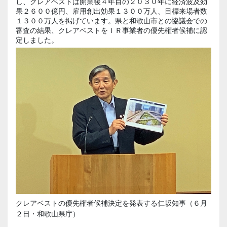
し、クレアベストは開業後４年目の２０３０年に経済波及効
果２６００億円、雇用創出効果１３００万人、目標来場者数
１３００万人を掲げています。県と和歌山市との協議会での
審査の結果、クレアベストをＩＲ事業者の優先権者候補に認
定しました。
クレアベストの優先権者候補決定を発表する仁坂知事（６月
２日・和歌山県庁）