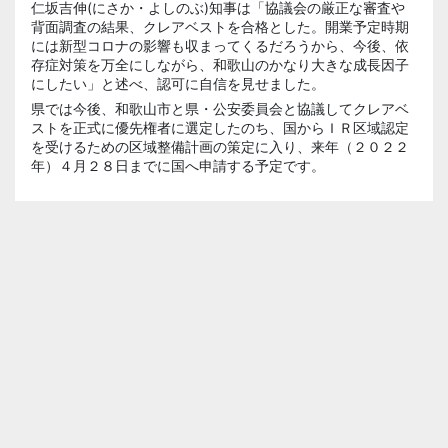
仁坂吉伸(にさか・よしのぶ)知事は「協議会の厳正な審査や
背面調査の結果、クレアベストを合格とした。開業予定時期
には新型コロナの影響も収まってくるだろうから、今後、依
存症対策を万全にしながら、和歌山のかなり大きな成長因子
にしたい」と述べ、認可に自信を見せました。
県では今後、和歌山市と県・公安委員会と協議してクレアベ
ストを正式に優先権者に選定したのち、国からＩＲ区域認定
を受けるための区域整備計画の策定に入り、来年（２０２２
年）４月２８日までに国へ申請する予定です。