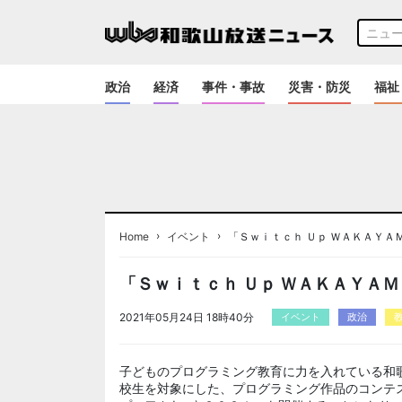
政治
経済
事件・事故
災害・防災
福祉
›
›
Home
イベント
「Ｓｗｉｔｃｈ Ｕｐ ＷＡＫＡＹＡＭ
「Ｓｗｉｔｃｈ Ｕｐ ＷＡＫＡＹＡＭ
2021年05月24日 18時40分
イベント
政治
子どものプログラミング教育に力を入れている和
校生を対象にした、プログラミング作品のコンテス