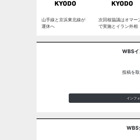
山手線と京浜東北線が
次回核協議はオマー
運休へ
で実施とイラン外相
WBS
投稿を取
インフ
WBS