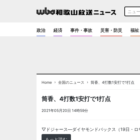
政治
経済
事件・事故
災害・防災
福祉
›
›
Home
全国のニュース
筒香、4打数1安打で1打点
筒香、4打数1安打で1打点
2021年05月20日 14時59分
＜ノアドット取込用＞全国
▽ドジャース―ダイヤモンドバックス（19日・ロ
もっと読む