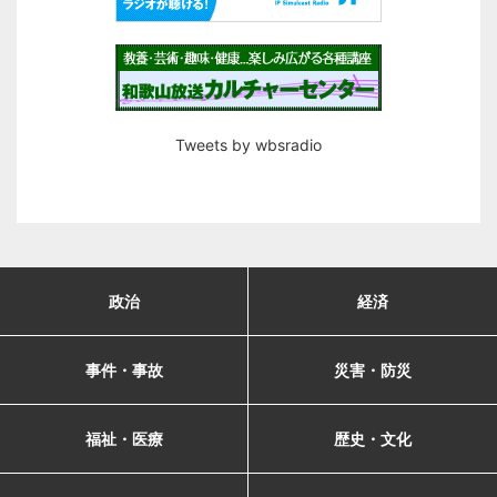
Tweets by wbsradio
政治
経済
事件・事故
災害・防災
福祉・医療
歴史・文化