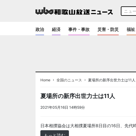
政治
経済
事件・事故
災害・防災
福祉
›
›
Home
全国のニュース
夏場所の新序出世力士は11人
夏場所の新序出世力士は11人
2021年05月16日 14時59分
＜ノアドット取込用＞全国
日本相撲協会は大相撲夏場所8日目の16日、先代
もっと読む