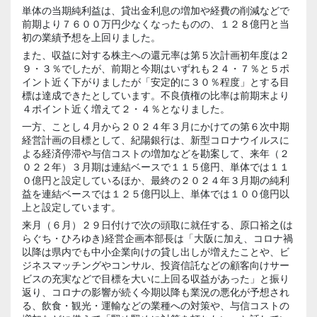
単体の当期純利益は、貸出金利息の増加や経費の削減などで
前期より７６００万円少なくなったものの、１２８億円と当
初の業績予想を上回りました。
また、収益に対する株主への還元率は第５次計画初年度は２
９・３％でしたが、前期と今期はいずれも２４・７％と５ポ
イント近く下がりましたが「安定的に３０％程度」とする目
標は達成できたとしています。不良債権の比率は前期末より
４ポイント近く増えて２・４％となりました。
一方、ことし４月から２０２４年３月にかけての第６次中期
経営計画の目標として、紀陽銀行は、新型コロナウイルスに
よる経済停滞や与信コストの増加などを勘案して、来年（２
０２２年）３月期は連結ベースで１１５億円、単体では１１
０億円と設定しているほか、最終の２０２４年３月期の純利
益を連結ベースでは１２５億円以上、単体では１００億円以
上と設定しています。
来月（６月）２９日付けで次の頭取に就任する、原口裕之(は
らぐち・ひろゆき)経営企画本部長は「大阪に加え、コロナ禍
以降は県内でも中小企業向けの貸し出しが増えたことや、ビ
ジネスマッチングやコンサル、投資信託などの顧客向けサー
ビスの充実などで目標を大いに上回る収益があった」と振り
返り、コロナの影響が続く今期以降も業況の悪化が予想され
る、飲食・観光・運輸などの業種への対策や、与信コストの