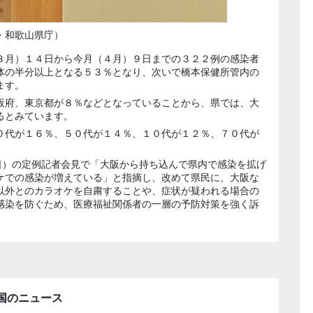
・和歌山県庁）
３月）１４日から今月（４月）９日までの３２２例の感染者
体の半分以上となる５３％となり、次いで橋本保健所管内の
ます。
阪府、東京都が８％などとなっていることから、県では、大
るとみています。
０代が１６％、５０代が１４％、１０代が１２％、７０代が
日）の定例記者会見で「大阪から持ち込んで県内で感染を拡げ
ケでの感染が増えている」と指摘し、改めて県民に、大阪な
以外とのカラオケを自粛することや、症状が疑われる場合の
感染を防ぐため、医療福祉関係者の一層の予防対策を強く訴
国のニュース