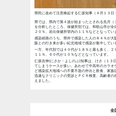
県民に改めて注意喚起する仁坂知事（４月１３日
県では、県内で第４波が始まったとされる先月（
を分析したところ、保健所別では、和歌山市が全
２０％、岩出保健所管内の１１％などとなってい
感染経路のうち、県外で感染した人の８４％が大
阪との行き来が多い紀北地域で感染が集中してい
一方、年代別では４０代が１８％と最も多く、２
１１％、６０代が１０％などとなっています。
仁坂吉伸(にさか・よしのぶ)知事は、けさ（１３
てしまうケースが多い。あわせて中高年のカラオ
ど感染拡大地域への不要不急の外出と飲食、家族
迅速なクリニックの受診とＰＣＲ検査、高齢者の
えました。
全