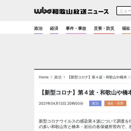
政治
経済
事件・事故
災害・防災
福祉
›
›
Home
政治
【新型コロナ】第４波・和歌山や橋本・
【新型コロナ】第４波・和歌山や橋
2021年04月13日 20時00分
政治
福祉・医療
新型コロナウイルスの感染第４波について調査を
の多い和歌山市と橋本・岩出の各保健所管内で、