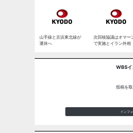
山手線と京浜東北線が
次回核協議はオマー
運休へ
で実施とイラン外相
WBS
投稿を取
インフ