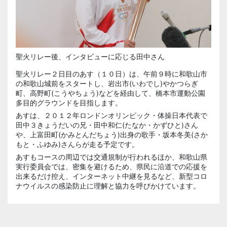
聖火リレー後、インタビューに応じる田中さん
聖火リレー２日目のあす（１０日）は、午前９時に和歌山市
の和歌山城前をスタートし、岩出市(いわでし)やかつらぎ
町、高野町(こうやちょう)などを経由して、橋本市運動公園
多目的グラウンドを目指します。
あすは、２０１２年ロンドンオリンピック・体操日本代表で
田中３きょうだいの兄・田中和仁(たなか・かずひと)さん
や、上富田町(かみとんだちょう)出身の歌手・坂本冬美(さか
もと・ふゆみ)さんらが走る予定です。
あすもコースの周辺では交通規制が行われるほか、和歌山県
実行委員会では、密集を避けるため、県民に沿道での応援を
出来るだけ控え、インターネット中継を見るなど、新型コロ
ナウイルスの感染防止に理解と協力を呼びかけています。