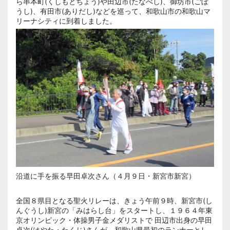
ら串本町(くしもとちょう)や田辺市(たなべし)、御坊市(ごぼ
うし)、有田市(ありだし)などを巡って、和歌山市の和歌山マ
リーナシティに到着しました。
沿道に手を振る早田卓次さん（４月９日・新宮市新宮）
全国８県目となる聖火リレーは、きょう午前９時、新宮市(し
んぐうし)新宮の「みはらし台」をスタートし、１９６４年東
京オリンピック・体操男子金メダリストで 田辺市出身の早田
卓次(はやた・たくじ)さんが、和歌山県最初のランナーとし