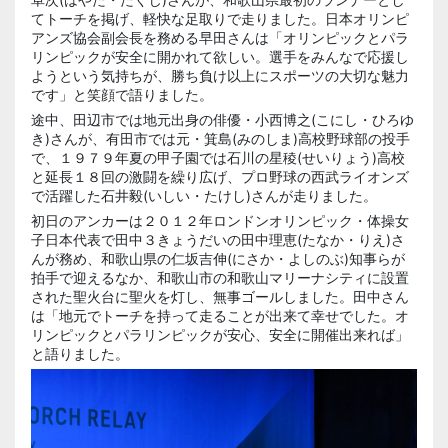
てトーチを掲げ、軽快な足取りで走りました。日本オリンピ
アンズ協会副会長を務める早田さんは「オリンピックとパラ
リンピックが安全に開かれて欲しい。選手をみんなで応援し
ようという気持ちが、勝ち負け以上にスポーツの大切な魅力
です」と笑顔で語りました。
途中、田辺市では地元出身の俳優・小西博之(こにし・ひろゆ
き)さんが、有田市では元・箕島(みのしま)高校野球部の投手
で、１９７９年夏の甲子園では石川の星稜(せいりょう)高校
と延長１８回の激闘を繰り広げ、プロ野球の西武ライオンズ
で活躍した石井毅(いしい・たけし)さんが走りました。
初日のアンカーは２０１２年ロンドンオリンピック・体操女
子日本代表で田中３きょうだいの田中理恵(たなか・りえ)さ
んが務め、和歌山県の仁坂吉伸(にさか・よしのぶ)知事らが
拍手で迎えるなか、和歌山市の和歌山マリーナシティに設置
された聖火台に聖火を灯し、無事ゴールしました。田中さん
は「地元でトーチを持って走ることが出来て幸せでした。オ
リンピックとパラリンピックが安心、安全に開催出来れば」
と語りました。